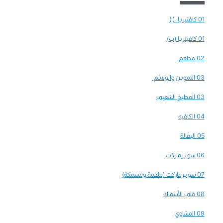
​01 كافتيريا (ا)​
01 كافيتريا (ب)
02 مطعم ​
03 التموين والولائم
03 المطبخ الشعبي
04 الكافيه
05 البقالة
06 سوبرماركت
07 سوبرماركت (ملحمة ومسمكة)
08 قلي الأسماك
09 المشاوي