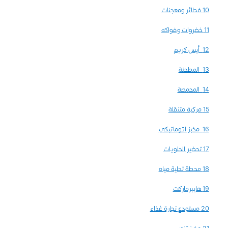
10 فطائر ومعجنات
11 خضروات وفواكه
12 أيس كريم
13 المطحنة
14 المحمصة
15 مركبة متنقلة
16 مخبز اتوماتيكي
17 تحضير الحلويات
18 محطة تحلية مياه​
19 هايبرماركت
20 مستودع تجارة غذاء