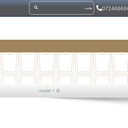
07246666
>
الاقتراحات